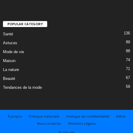
POPULAR CATEGORY
136
Santé
89
Astuces
88
Mode de vie
74
Maison
71
La nature
67
Beauté
59
Tendances de la mode
À propos
Politique éditoriale
Politique de confidentialité
DMCA
Nous contacter
Mentions Légales
© info-pla