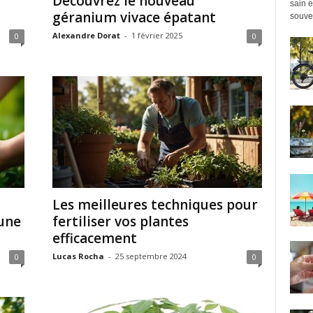
Découvrez le nouveau
sain e
géranium vivace épatant
souven
Alexandre Dorat
-
1 février 2025
0
0
Les meilleures techniques pour
une
fertiliser vos plantes
efficacement
Lucas Rocha
-
25 septembre 2024
0
0