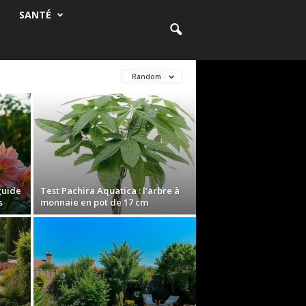
SANTÉ
Random
guide
Test Pachira Aquatica : l’arbre à
s
monnaie en pot de 17 cm