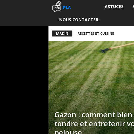
ASTUCES
I
NOUS CONTACTER
n
f
JARDIN
RECETTES ET CUISINE
o
P
L
A
Gazon : comment bien 
tondre et entretenir v
pelouse