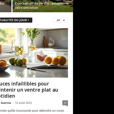
din
Conception de jardin : adoptez le
zéro entretien
TUALITÉS DU JOUR !
All
uces infaillibles pour
ntenir un ventre plat au
tidien
 Garcia
-
12 août 2025
0
notre quête incessante pour atteindre un corps