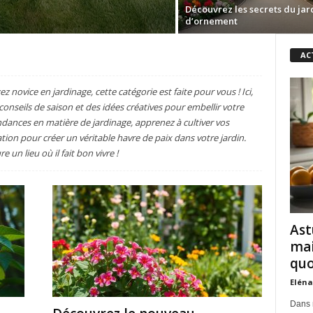
Découvrez les secrets du jar
d’ornement
AC
novice en jardinage, cette catégorie est faite pour vous ! Ici,
onseils de saison et des idées créatives pour embellir votre
ndances en matière de jardinage, apprenez à cultiver vos
ation pour créer un véritable havre de paix dans votre jardin.
un lieu où il fait bon vivre !
Ast
mai
quo
Eléna
Dans 