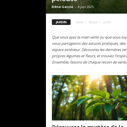
Eléna Garcia
-
4 juin 2025
JARDIN
Home
Maison
Jardin
Que vous ayez la main verte ou que vous soyez 
nous partageons des astuces pratiques, des c
espace extérieur. Découvrez les dernières te
propres légumes et fleurs, et trouvez l'inspir
Ensemble, faisons de chaque recoin de verdure 