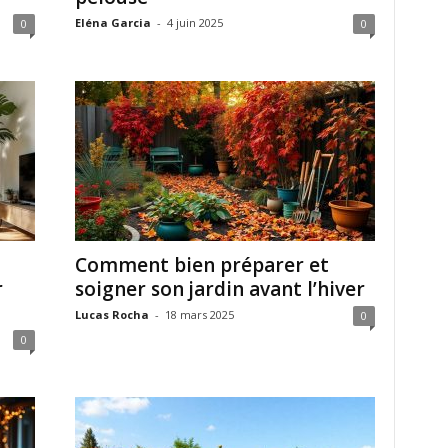
Eléna Garcia
-
4 juin 2025
0
0
Comment bien préparer et
r
soigner son jardin avant l’hiver
Lucas Rocha
-
18 mars 2025
0
0