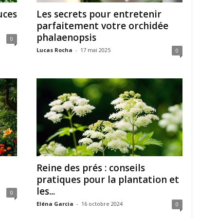
uces
Les secrets pour entretenir
parfaitement votre orchidée
phalaenopsis
0
Lucas Rocha
-
17 mai 2025
0
Reine des prés : conseils
pratiques pour la plantation et
les...
0
Eléna Garcia
-
16 octobre 2024
0