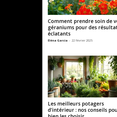
Comment prendre soin de v
géraniums pour des résulta
éclatants
Eléna Garcia
-
22 février 2025
Les meilleurs potagers
d’intérieur : nos conseils po
bien les choisir