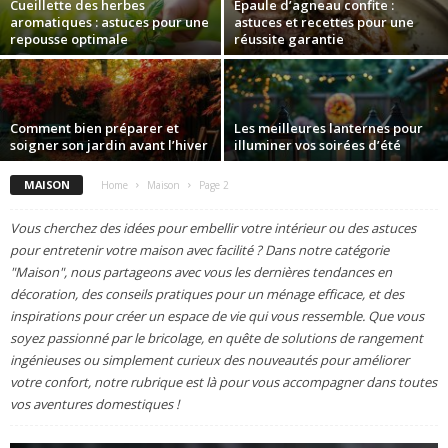
Cueillette des herbes
Épaule d’agneau confite :
aromatiques : astuces pour une
astuces et recettes pour une
repousse optimale
réussite garantie
Comment bien préparer et
Les meilleures lanternes pour
soigner son jardin avant l’hiver
illuminer vos soirées d’été
MAISON
Home
Maison
Page 2
Vous cherchez des idées pour embellir votre intérieur ou des astuces
pour entretenir votre maison avec facilité ? Dans notre catégorie
"Maison", nous partageons avec vous les dernières tendances en
décoration, des conseils pratiques pour un ménage efficace, et des
inspirations pour créer un espace de vie qui vous ressemble. Que vous
soyez passionné par le bricolage, en quête de solutions de rangement
ingénieuses ou simplement curieux des nouveautés pour améliorer
votre confort, notre rubrique est là pour vous accompagner dans toutes
vos aventures domestiques !