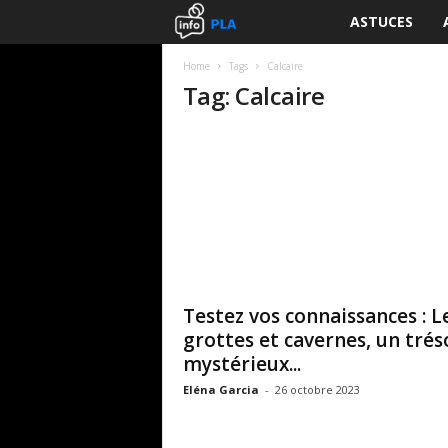
ASTUCES
I
n
Home
Tags
Calcaire
Tag: Calcaire
f
o
P
L
A
Testez vos connaissances : L
grottes et cavernes, un trés
mystérieux...
Eléna Garcia
-
26 octobre 2023