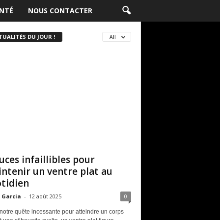
NTÉ
NOUS CONTACTER
TUALITÉS DU JOUR !
All
uces infaillibles pour
ntenir un ventre plat au
tidien
 Garcia
-
12 août 2025
0
notre quête incessante pour atteindre un corps