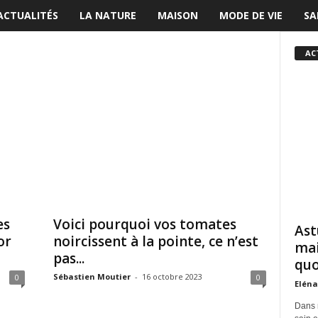
ACTUALITÉS
LA NATURE
MAISON
MODE DE VIE
SA
AC
es
Voici pourquoi vos tomates
Ast
or
noircissent à la pointe, ce n’est
mai
pas...
quo
Sébastien Moutier
-
16 octobre 2023
0
0
Eléna
Dans 