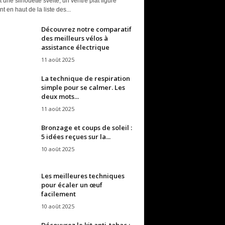
t une silhouette svelte, un ventre plat figure
t en haut de la liste des...
Découvrez notre comparatif
des meilleurs vélos à
assistance électrique
11 août 2025
La technique de respiration
simple pour se calmer. Les
deux mots...
11 août 2025
Bronzage et coups de soleil :
5 idées reçues sur la...
10 août 2025
Les meilleures techniques
pour écaler un œuf
facilement
10 août 2025
Découvrez le kit anti-tabac :