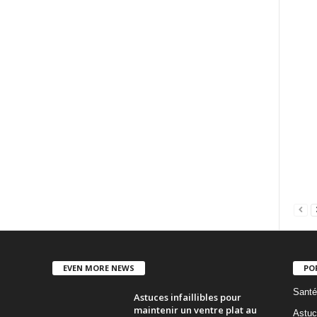
EVEN MORE NEWS
PO
Santé
Astuces infaillibles pour
maintenir un ventre plat au
Astuc