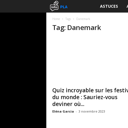
ASTUCES
I
n
Home
Tags
Danemark
Tag: Danemark
f
o
P
L
A
Quiz incroyable sur les festi
du monde : Sauriez-vous
deviner où...
Eléna Garcia
-
3 novembre 2023