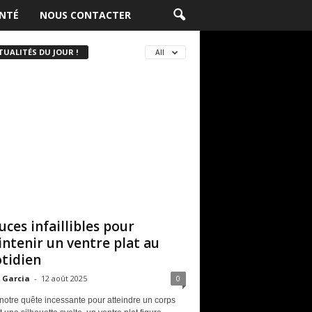
NTÉ
NOUS CONTACTER
TUALITÉS DU JOUR !
All
uces infaillibles pour
ntenir un ventre plat au
tidien
 Garcia
-
12 août 2025
0
notre quête incessante pour atteindre un corps