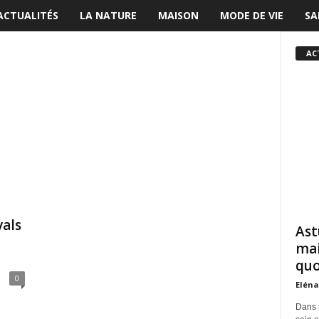
ACTUALITÉS
LA NATURE
MAISON
MODE DE VIE
SA
AC
vals
Ast
mai
quo
0
Eléna
Dans 