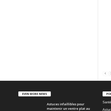
EVEN MORE NEWS
PO
Santé
Astuces infaillibles pour
maintenir un ventre plat au
Astuc