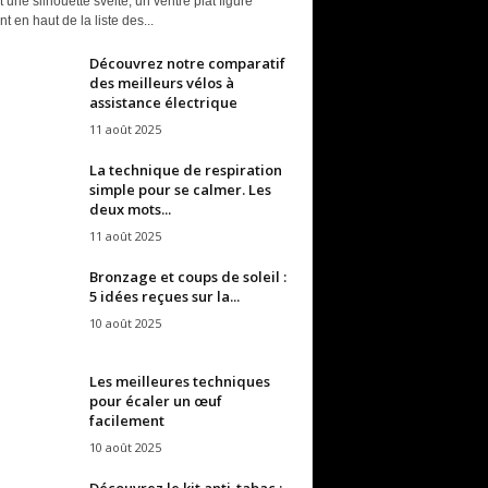
t une silhouette svelte, un ventre plat figure
t en haut de la liste des...
Découvrez notre comparatif
des meilleurs vélos à
assistance électrique
11 août 2025
La technique de respiration
simple pour se calmer. Les
deux mots...
11 août 2025
Bronzage et coups de soleil :
5 idées reçues sur la...
10 août 2025
Les meilleures techniques
pour écaler un œuf
facilement
10 août 2025
Découvrez le kit anti-tabac :