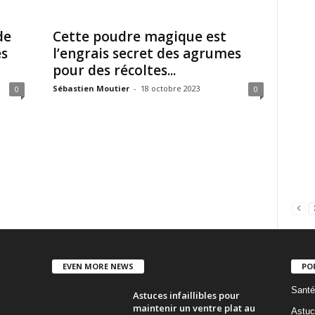
de
Cette poudre magique est
es
l’engrais secret des agrumes
pour des récoltes...
Sébastien Moutier
-
18 octobre 2023
0
0
EVEN MORE NEWS
PO
Santé
Astuces infaillibles pour
maintenir un ventre plat au
Astuc