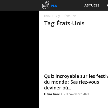
ASTUCES
I
n
Home
Tags
États-Unis
Tag: États-Unis
f
o
P
L
A
Quiz incroyable sur les festi
du monde : Sauriez-vous
deviner où...
Eléna Garcia
-
3 novembre 2023