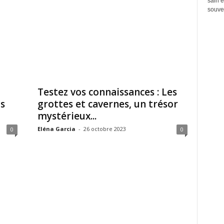
sain e
souven
Testez vos connaissances : Les
os
grottes et cavernes, un trésor
mystérieux...
Eléna Garcia
-
26 octobre 2023
0
0