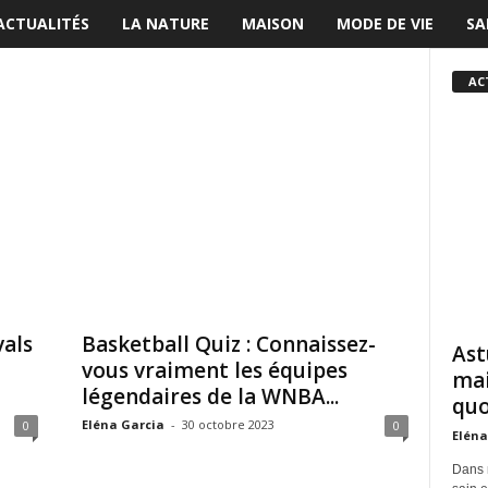
ACTUALITÉS
LA NATURE
MAISON
MODE DE VIE
SA
AC
vals
Basketball Quiz : Connaissez-
Ast
vous vraiment les équipes
mai
légendaires de la WNBA...
quo
Eléna Garcia
-
30 octobre 2023
0
0
Eléna
Dans 