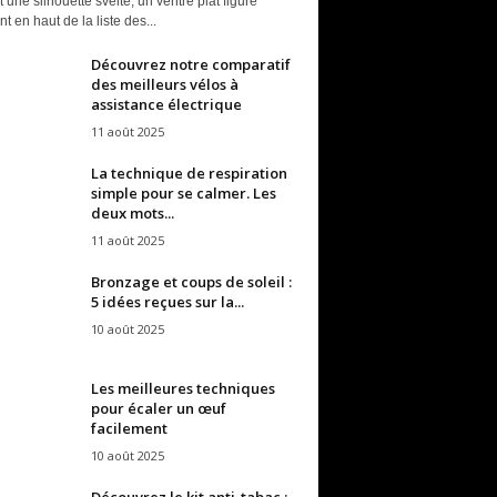
t une silhouette svelte, un ventre plat figure
t en haut de la liste des...
Découvrez notre comparatif
des meilleurs vélos à
assistance électrique
11 août 2025
La technique de respiration
simple pour se calmer. Les
deux mots...
11 août 2025
Bronzage et coups de soleil :
5 idées reçues sur la...
10 août 2025
Les meilleures techniques
pour écaler un œuf
facilement
10 août 2025
Découvrez le kit anti-tabac :