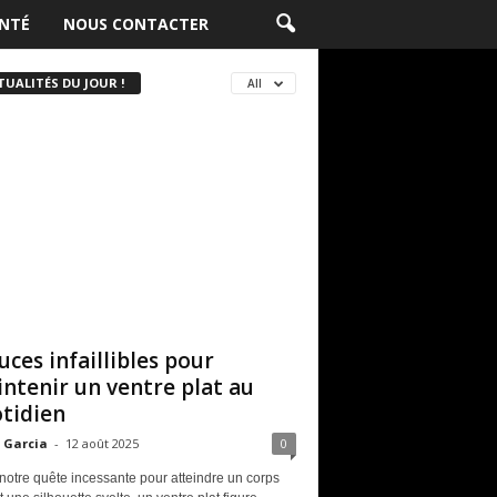
NTÉ
NOUS CONTACTER
TUALITÉS DU JOUR !
All
uces infaillibles pour
ntenir un ventre plat au
tidien
 Garcia
-
12 août 2025
0
notre quête incessante pour atteindre un corps