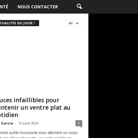
NTÉ
NOUS CONTACTER
TUALITÉS DU JOUR !
All
uces infaillibles pour
ntenir un ventre plat au
tidien
 Garcia
-
12 août 2025
0
notre quête incessante pour atteindre un corps