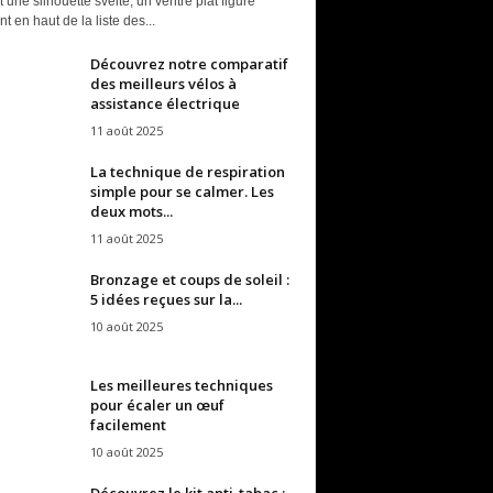
t une silhouette svelte, un ventre plat figure
t en haut de la liste des...
Découvrez notre comparatif
des meilleurs vélos à
assistance électrique
11 août 2025
La technique de respiration
simple pour se calmer. Les
deux mots...
11 août 2025
Bronzage et coups de soleil :
5 idées reçues sur la...
10 août 2025
Les meilleures techniques
pour écaler un œuf
facilement
10 août 2025
Découvrez le kit anti-tabac :