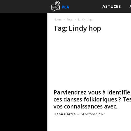
ASTUCES
I
n
Home
Tags
Lindy hop
Tag: Lindy hop
f
o
P
L
A
Parviendrez-vous à identifie
ces danses folkloriques ? Te
vos connaissances avec...
Eléna Garcia
-
24 octobre 2023