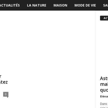
ACTUALITÉS
LA NATURE
MAISON
MODE DE VIE
SA
AC
r
Ast
stez
mai
quo
0
Eléna
Dans 