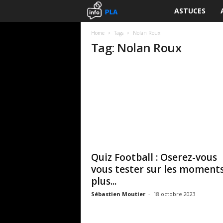
ASTUCES
I
n
Home
Tags
Nolan Roux
Tag: Nolan Roux
f
o
P
L
A
Quiz Football : Oserez-vous
vous tester sur les moments
plus...
Sébastien Moutier
-
18 octobre 2023