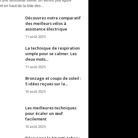
t une silhouette svelte, un ventre plat figure
t en haut de la liste des...
Découvrez notre comparatif
des meilleurs vélos à
assistance électrique
11 août 2025
La technique de respiration
simple pour se calmer. Les
deux mots...
11 août 2025
Bronzage et coups de soleil :
5 idées reçues sur la...
10 août 2025
Les meilleures techniques
pour écaler un œuf
facilement
10 août 2025
Découvrez le kit anti-tabac :