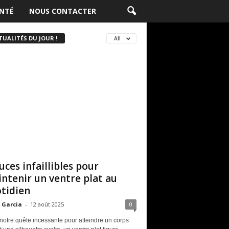
NTÉ
NOUS CONTACTER
TUALITÉS DU JOUR !
All
uces infaillibles pour
ntenir un ventre plat au
tidien
 Garcia
-
12 août 2025
0
notre quête incessante pour atteindre un corps