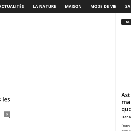
ACTUALITÉS
LA NATURE
MAISON
MODE DE VIE
SA
AC
Ast
 les
mai
quo
0
Eléna
Dans 