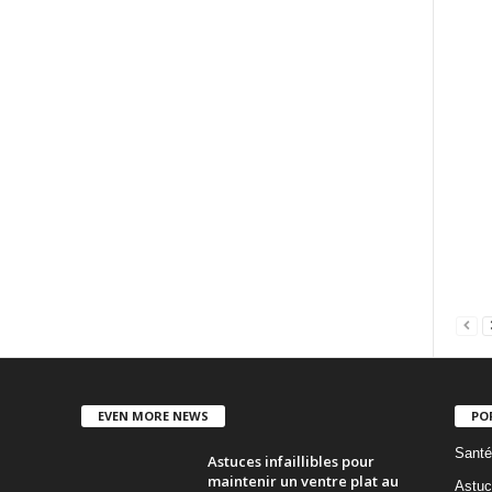
EVEN MORE NEWS
PO
Santé
Astuces infaillibles pour
maintenir un ventre plat au
Astuc