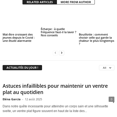
RELATED ARTICLES
MORE FROM AUTHOR
Écharpe : à quelle
fréquence faut-il la laver ?
Mal-être croissant des
Bouillotte : comment
Nos conseils
jeunes depuis le Covid :
choisir celle qui garde la
une étude alarmante
chaleur le plus longtemps
?
ACTUALITÉS DU JOUR !
All
Astuces infaillibles pour maintenir un ventre
plat au quotidien
Eléna Garcia
-
12 août 2025
0
Dans notre quête incessante pour atteindre un corps sain et une silhouette
svelte, un ventre plat figure souvent en haut de la liste des...