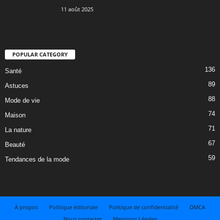
11 août 2025
POPULAR CATEGORY
136
Santé
89
Astuces
88
Mode de vie
74
Maison
71
La nature
67
Beauté
59
Tendances de la mode
À propos
Politique éditoriale
Politique de confidentialité
DMCA
Nous contacter
Mentions Légales