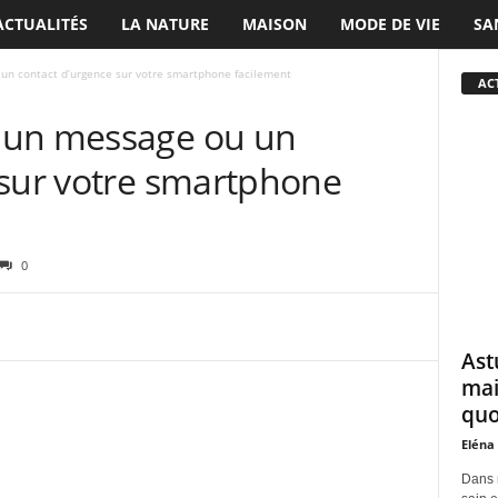
ACTUALITÉS
LA NATURE
MAISON
MODE DE VIE
SA
un contact d’urgence sur votre smartphone facilement
ACT
 un message ou un
 sur votre smartphone
0
Ast
mai
quo
Eléna
Dans 