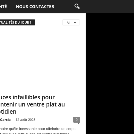
NTÉ
NOUS CONTACTER
UALITÉS DU JOUR !
All
uces infaillibles pour
ntenir un ventre plat au
tidien
 Garcia
-
12 août 2025
0
notre quête incessante pour atteindre un corps