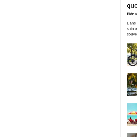
quo
Eléna
Dans 
sain e
souven