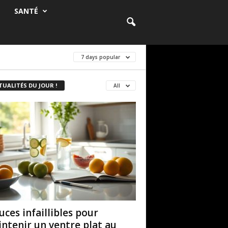
SANTÉ
7 days popular
TUALITÉS DU JOUR !
All
uces infaillibles pour
ntenir un ventre plat au