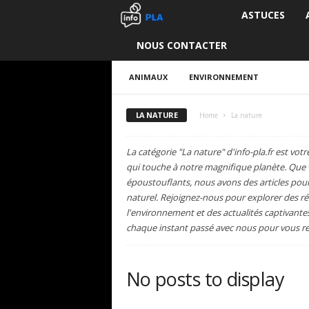
ASTUCES
I
NOUS CONTACTER
n
f
ANIMAUX
ENVIRONNEMENT
o
LA NATURE
Home
La nature
P
La catégorie "La nature" d'info-pla.fr est vo
qui touche à notre magnifique planète. Que v
L
époustouflants, nous avons des articles pour
naturel. Rejoignez-nous pour explorer des réc
A
l'environnement et des actualités captivantes
chaque instant passé avec nous pour vous reco
No posts to display