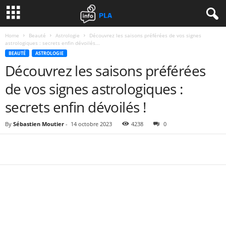
Home
Beauté
Astrologie
Découvrez les saisons préférées de vos signes
astrologiques : secrets enfin dévoilés...
BEAUTÉ
ASTROLOGIE
Découvrez les saisons préférées
de vos signes astrologiques :
secrets enfin dévoilés !
By
Sébastien Moutier
-
14 octobre 2023
4238
0