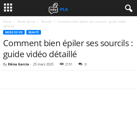
Home
Mode de vie
Beauté
Comment bien épiler ses sourcils : guide vidéo
détaillé
MODE DE VIE
BEAUTÉ
Comment bien épiler ses sourcils :
guide vidéo détaillé
By
Eléna Garcia
-
25 mars 2025
2151
0