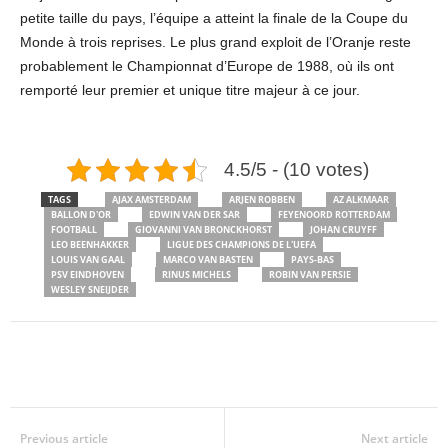
petite taille du pays, l’équipe a atteint la finale de la Coupe du
Monde à trois reprises. Le plus grand exploit de l’Oranje reste
probablement le Championnat d’Europe de 1988, où ils ont
remporté leur premier et unique titre majeur à ce jour.
4.5/5 - (10 votes)
TAGS
AJAX AMSTERDAM
ARJEN ROBBEN
AZ ALKMAAR
BALLON D'OR
EDWIN VAN DER SAR
FEYENOORD ROTTERDAM
FOOTBALL
GIOVANNI VAN BRONCKHORST
JOHAN CRUYFF
LEO BEENHAKKER
LIGUE DES CHAMPIONS DE L'UEFA
LOUIS VAN GAAL
MARCO VAN BASTEN
PAYS-BAS
PSV EINDHOVEN
RINUS MICHELS
ROBIN VAN PERSIE
WESLEY SNEIJDER
Previous article
Next article