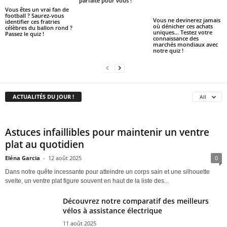
parfaite pour vous !
Vous êtes un vrai fan de
football ? Saurez-vous
Vous ne devinerez jamais
identifier ces fratries
où dénicher ces achats
célèbres du ballon rond ?
uniques… Testez votre
Passez le quiz !
connaissance des
marchés mondiaux avec
notre quiz !
ACTUALITÉS DU JOUR !
All
Astuces infaillibles pour maintenir un ventre
plat au quotidien
Eléna Garcia
-
12 août 2025
0
Dans notre quête incessante pour atteindre un corps sain et une silhouette
svelte, un ventre plat figure souvent en haut de la liste des...
Découvrez notre comparatif des meilleurs
vélos à assistance électrique
11 août 2025