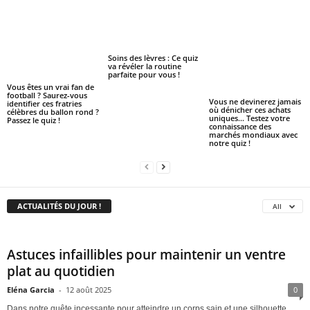
Soins des lèvres : Ce quiz
va révéler la routine
parfaite pour vous !
Vous êtes un vrai fan de
football ? Saurez-vous
Vous ne devinerez jamais
identifier ces fratries
où dénicher ces achats
célèbres du ballon rond ?
uniques… Testez votre
Passez le quiz !
connaissance des
marchés mondiaux avec
notre quiz !
ACTUALITÉS DU JOUR !
All
Astuces infaillibles pour maintenir un ventre
plat au quotidien
Eléna Garcia
-
12 août 2025
0
Dans notre quête incessante pour atteindre un corps sain et une silhouette