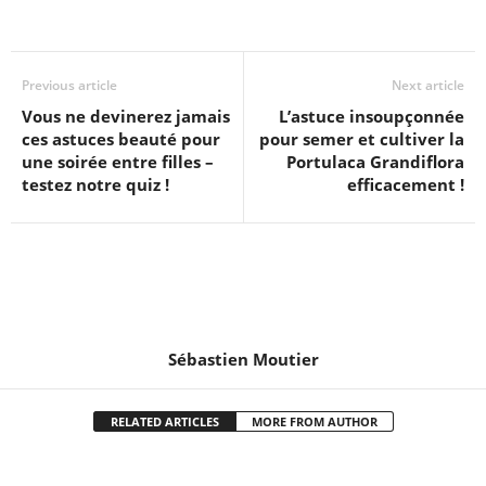
Previous article
Next article
Vous ne devinerez jamais
L’astuce insoupçonnée
ces astuces beauté pour
pour semer et cultiver la
une soirée entre filles –
Portulaca Grandiflora
testez notre quiz !
efficacement !
Sébastien Moutier
RELATED ARTICLES
MORE FROM AUTHOR