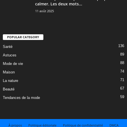
calmer. Les deux mots...
11 août 2025
POPULAR CATEGORY
136
Santé
89
Astuces
88
Mode de vie
74
Maison
71
La nature
67
Beauté
59
Tendances de la mode
À propos
Politique éditoriale
Politique de confidentialité
DMCA