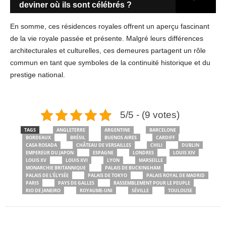
deviner où ils sont célébrés ?
En somme, ces résidences royales offrent un aperçu fascinant
de la vie royale passée et présente. Malgré leurs différences
architecturales et culturelles, ces demeures partagent un rôle
commun en tant que symboles de la continuité historique et du
prestige national.
5/5 - (9 votes)
TAGS
ANGLETERRE
ARGENTINE
BARCELONE
BORDEAUX
BRÉSIL
BUENOS AIRES
CARDIFF
CASA ROSADA
CHÂTEAU DE VERSAILLES
CHILI
DUBLIN
EMPEREUR DU JAPON
ESPAGNE
LONDRES
LOUIS XIV
LOUIS XV
LOUIS XVI
LYON
MARSEILLE
MONARCHIE BRITANNIQUE
PALAIS DE BUCKINGHAM
PALAIS DE L'ÉLYSÉE
PALAIS DE TOKYO
PALAIS ROYAL DE MADRID
PARIS
PAYS DE GALLES
RASSEMBLEMENT POUR LE PEUPLE
RIO DE JANEIRO
ROYAUME-UNI
SÉVILLE
TOULOUSE