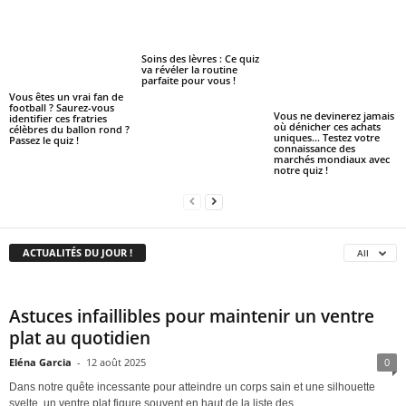
Soins des lèvres : Ce quiz
va révéler la routine
parfaite pour vous !
Vous êtes un vrai fan de
football ? Saurez-vous
Vous ne devinerez jamais
identifier ces fratries
où dénicher ces achats
célèbres du ballon rond ?
uniques… Testez votre
Passez le quiz !
connaissance des
marchés mondiaux avec
notre quiz !
ACTUALITÉS DU JOUR !
All
Astuces infaillibles pour maintenir un ventre
plat au quotidien
Eléna Garcia
-
12 août 2025
0
Dans notre quête incessante pour atteindre un corps sain et une silhouette
svelte, un ventre plat figure souvent en haut de la liste des...