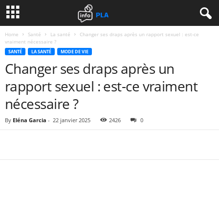
Home
Santé
La santé
Changer ses draps après un rapport sexuel : est-ce
vraiment nécessaire ?
SANTÉ
LA SANTÉ
MODE DE VIE
Changer ses draps après un
rapport sexuel : est-ce vraiment
nécessaire ?
By
Eléna Garcia
-
22 janvier 2025
2426
0