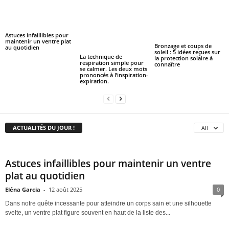
Astuces infaillibles pour
maintenir un ventre plat
Bronzage et coups de
au quotidien
soleil : 5 idées reçues sur
La technique de
la protection solaire à
respiration simple pour
connaître
se calmer. Les deux mots
prononcés à l’inspiration-
expiration.
ACTUALITÉS DU JOUR !
All
Astuces infaillibles pour maintenir un ventre
plat au quotidien
Eléna Garcia
-
12 août 2025
0
Dans notre quête incessante pour atteindre un corps sain et une silhouette
svelte, un ventre plat figure souvent en haut de la liste des...