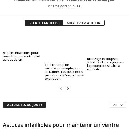
divertissement. Il aime décrypter les messages et les techniques
cinématographiques.
RELATED ARTICLES
MORE FROM AUTHOR
Astuces infaillibles pour
maintenir un ventre plat
Bronzage et coups de
au quotidien
soleil : 5 idées reçues sur
La technique de
la protection solaire à
respiration simple pour
connaître
se calmer. Les deux mots
prononcés à l’inspiration-
expiration.
ACTUALITÉS DU JOUR !
All
Astuces infaillibles pour maintenir un ventre