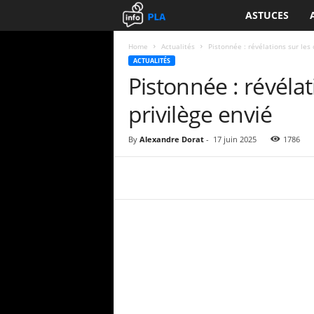
ASTUCES
I
n
Home
Actualités
Pistonnée : révélations sur les 
ACTUALITÉS
Pistonnée : révélat
f
privilège envié
o
P
By
Alexandre Dorat
-
17 juin 2025
1786
L
A