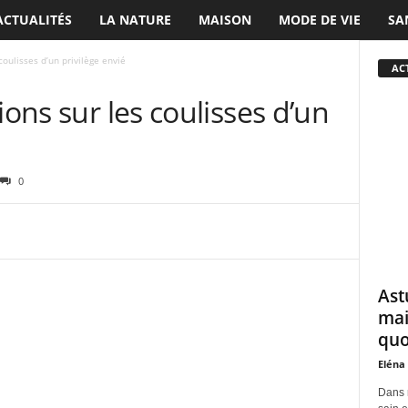
ACTUALITÉS
LA NATURE
MAISON
MODE DE VIE
SA
coulisses d’un privilège envié
ACT
ions sur les coulisses d’un
0
Ast
mai
quo
Eléna
Dans 