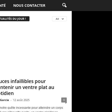
NTÉ
NOUS CONTACTER
UALITÉS DU JOUR !
All
uces infaillibles pour
ntenir un ventre plat au
tidien
 Garcia
-
12 août 2025
0
notre quête incessante pour atteindre un corps