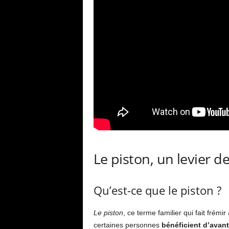
Le piston, un levier d
Qu’est-ce que le piston ?
Le piston
, ce terme familier qui fait frémi
certaines personnes
bénéficient d’avan