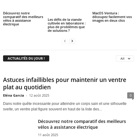
Découvrez notre
MacOS Ventura :
comparatif des meilleurs
découpez facilement vos
Les défis de la viande
vélos à assistance
images en deux clics
cultivée en laboratoire :
électrique
plus de problèmes que
de solutions ?
ACTUALITÉS DU JOUR !
All
Astuces infaillibles pour maintenir un ventre
plat au quotidien
Eléna Garcia
-
12 août 2025
0
Dans notre quête incessante pour atteindre un corps sain et une silhouette
svelte, un ventre plat figure souvent en haut de la liste des...
Découvrez notre comparatif des meilleurs
vélos à assistance électrique
11 août 2025