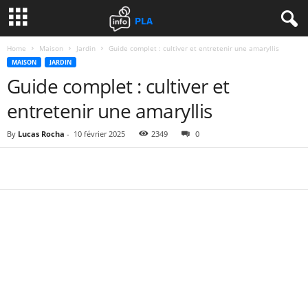
Home
Maison
Jardin
Guide complet : cultiver et entretenir une amaryllis
MAISON
JARDIN
Guide complet : cultiver et
entretenir une amaryllis
By
Lucas Rocha
-
10 février 2025
2349
0