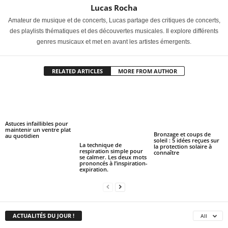
Lucas Rocha
Amateur de musique et de concerts, Lucas partage des critiques de concerts,
des playlists thématiques et des découvertes musicales. Il explore différents
genres musicaux et met en avant les artistes émergents.
RELATED ARTICLES
MORE FROM AUTHOR
Astuces infaillibles pour
maintenir un ventre plat
Bronzage et coups de
au quotidien
soleil : 5 idées reçues sur
La technique de
la protection solaire à
respiration simple pour
connaître
se calmer. Les deux mots
prononcés à l’inspiration-
expiration.
ACTUALITÉS DU JOUR !
All