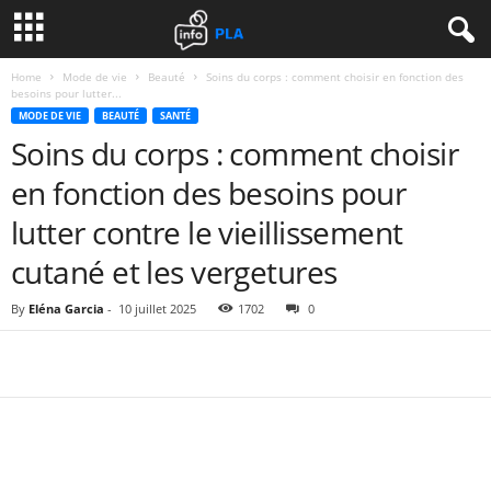
Home
Mode de vie
Beauté
Soins du corps : comment choisir en fonction des
besoins pour lutter...
MODE DE VIE
BEAUTÉ
SANTÉ
Soins du corps : comment choisir
en fonction des besoins pour
lutter contre le vieillissement
cutané et les vergetures
By
Eléna Garcia
-
10 juillet 2025
1702
0