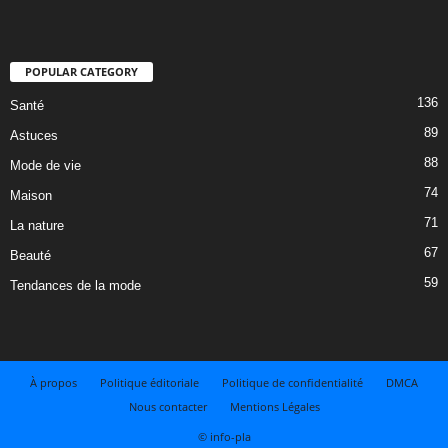
POPULAR CATEGORY
136
Santé
89
Astuces
88
Mode de vie
74
Maison
71
La nature
67
Beauté
59
Tendances de la mode
À propos
Politique éditoriale
Politique de confidentialité
DMCA
Nous contacter
Mentions Légales
© info-pla