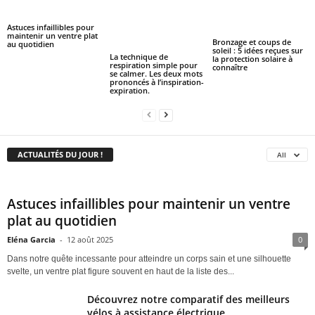
Astuces infaillibles pour
maintenir un ventre plat
Bronzage et coups de
au quotidien
soleil : 5 idées reçues sur
La technique de
la protection solaire à
respiration simple pour
connaître
se calmer. Les deux mots
prononcés à l’inspiration-
expiration.
ACTUALITÉS DU JOUR !
All
Astuces infaillibles pour maintenir un ventre
plat au quotidien
Eléna Garcia
-
12 août 2025
0
Dans notre quête incessante pour atteindre un corps sain et une silhouette
svelte, un ventre plat figure souvent en haut de la liste des...
Découvrez notre comparatif des meilleurs
vélos à assistance électrique