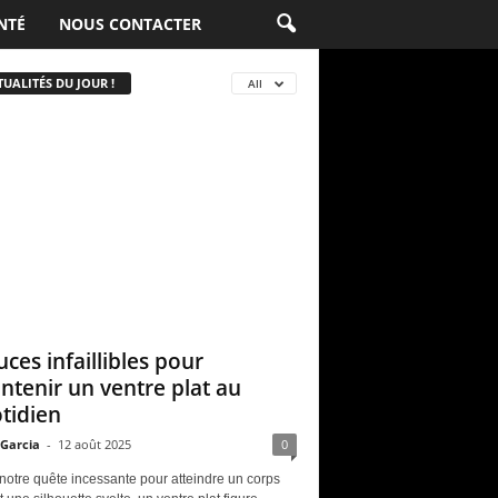
NTÉ
NOUS CONTACTER
UALITÉS DU JOUR !
All
uces infaillibles pour
ntenir un ventre plat au
tidien
 Garcia
-
12 août 2025
0
notre quête incessante pour atteindre un corps