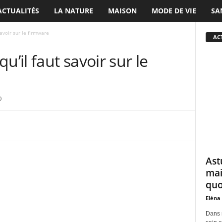
ACTUALITÉS
LA NATURE
MAISON
MODE DE VIE
SA
avoir sur le firmware
ACT
u’il faut savoir sur le
0
Ast
mai
quo
Eléna
Dans 