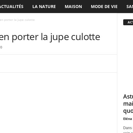
ACTUALITÉS
LA NATURE
MAISON
MODE DE VIE
SA
en porter la jupe culotte
ACT
en porter la jupe culotte
0
Ast
mai
quo
Eléna
Dans 