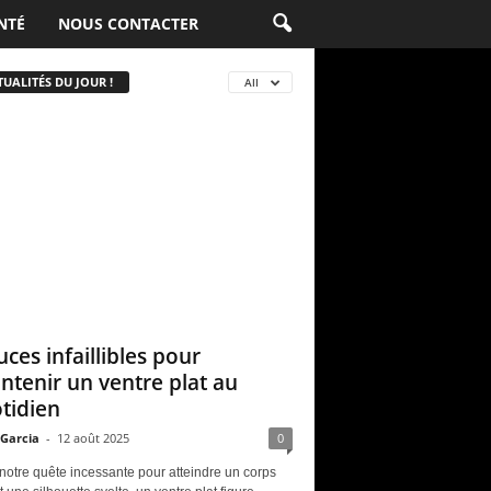
NTÉ
NOUS CONTACTER
UALITÉS DU JOUR !
All
uces infaillibles pour
ntenir un ventre plat au
tidien
 Garcia
-
12 août 2025
0
notre quête incessante pour atteindre un corps