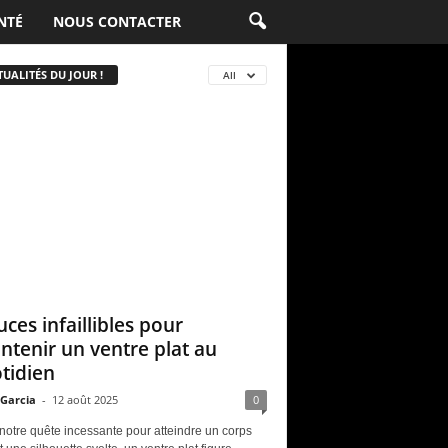
NTÉ
NOUS CONTACTER
UALITÉS DU JOUR !
All
uces infaillibles pour
ntenir un ventre plat au
tidien
 Garcia
-
12 août 2025
0
notre quête incessante pour atteindre un corps