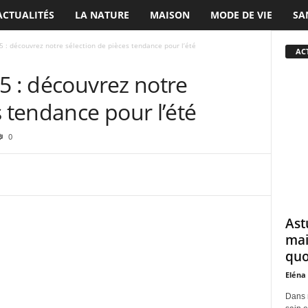
ACTUALITÉS
LA NATURE
MAISON
MODE DE VIE
SA
5 : découvrez notre sélection de pièces tendance pour l’été
ACT
5 : découvrez notre
s tendance pour l’été
0
Ast
mai
quo
Eléna
Dans 