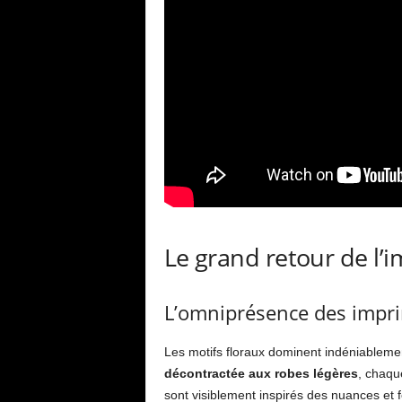
Le grand retour de l’i
L’omniprésence des impri
Les motifs floraux dominent indéniablem
décontractée aux robes légères
, chaqu
sont visiblement inspirés des nuances et 