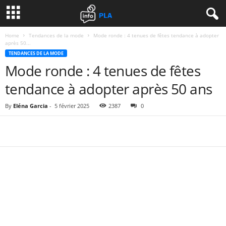
Home
Tendances de la mode
Mode ronde : 4 tenues de fêtes tendance à adopter
après 50...
TENDANCES DE LA MODE
Mode ronde : 4 tenues de fêtes
tendance à adopter après 50 ans
By
Eléna Garcia
-
5 février 2025
2387
0